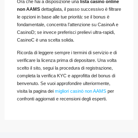
Ora che hai a disposizione una
lista casino online
non AAMS
dettagliata, il passo successivo è filtrare
le opzioni in base alle tue priorità: se il bonus è
fondamentale, concentra l’attenzione su CasinoA e
CasinoD; se invece preferisci prelievi ultra‑rapidi,
CasinoC è una scelta solida.
Ricorda di leggere sempre i termini di servizio e di
verificare la licenza prima di depositare. Una volta
scelto il sito, segui la procedura di registrazione,
completa la verifica KYC e approfitta del bonus di
benvenuto. Se vuoi approfondire ulteriormente,
visita la pagina dei
migliori casinò non AAMS
per
confronti aggiornati e recensioni degli esperti.