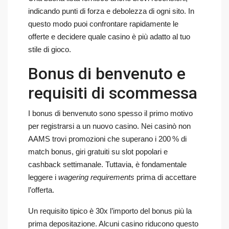
indicando punti di forza e debolezza di ogni sito. In
questo modo puoi confrontare rapidamente le
offerte e decidere quale casino è più adatto al tuo
stile di gioco.
Bonus di benvenuto e
requisiti di scommessa
I bonus di benvenuto sono spesso il primo motivo
per registrarsi a un nuovo casino. Nei casinò non
AAMS trovi promozioni che superano i 200 % di
match bonus, giri gratuiti su slot popolari e
cashback settimanale. Tuttavia, è fondamentale
leggere i
wagering requirements
prima di accettare
l’offerta.
Un requisito tipico è 30x l’importo del bonus più la
prima depositazione. Alcuni casino riducono questo