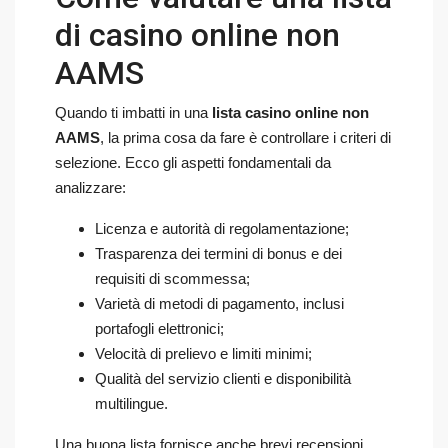
di casino online non
AAMS
Quando ti imbatti in una
lista casino online non
AAMS
, la prima cosa da fare è controllare i criteri di
selezione. Ecco gli aspetti fondamentali da
analizzare:
Licenza e autorità di regolamentazione;
Trasparenza dei termini di bonus e dei
requisiti di scommessa;
Varietà di metodi di pagamento, inclusi
portafogli elettronici;
Velocità di prelievo e limiti minimi;
Qualità del servizio clienti e disponibilità
multilingue.
Una buona lista fornisce anche brevi recensioni,