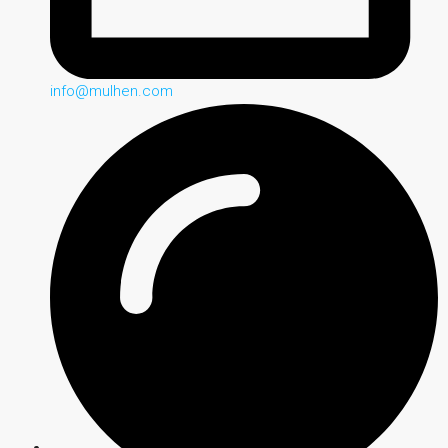
info@mulhen.com