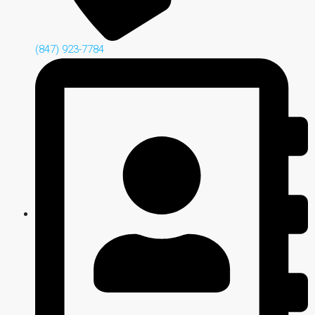
(847) 923-7784