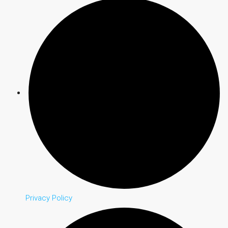
Privacy Policy