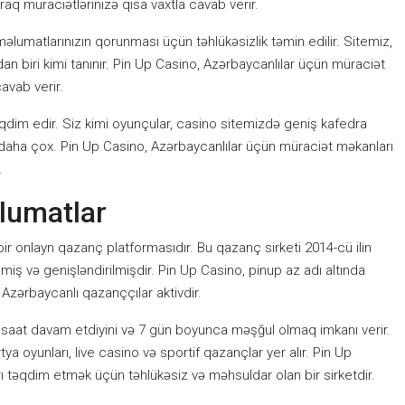
raq müraciətlərinizə qısa vaxtla cavab verir.
lumatlarınızın qorunması üçün təhlükəsizlik təmin edilir. Sitemiz,
an biri kimi tanınır. Pin Up Casino, Azərbaycanlılar üçün müraciət
cavab verir.
qdim edir. Siz kimi oyunçular, casino sitemizdə geniş kafedra
və daha çox. Pin Up Casino, Azərbaycanlılar üçün müraciət məkanları
.
lumatlar
r onlayn qazanç platformasıdır. Bu qazanç sirketi 2014-cü ilin
lmiş və genişləndirilmişdir. Pin Up Casino, pinup az adı altında
zərbaycanlı qazanççılar aktivdir.
saat davam etdiyini və 7 gün boyunca məşğul olmaq imkanı verir.
ya oyunları, live casino və sportif qazançlar yer alır. Pin Up
ı təqdim etmək üçün təhlükəsiz və məhsuldar olan bir sirketdir.