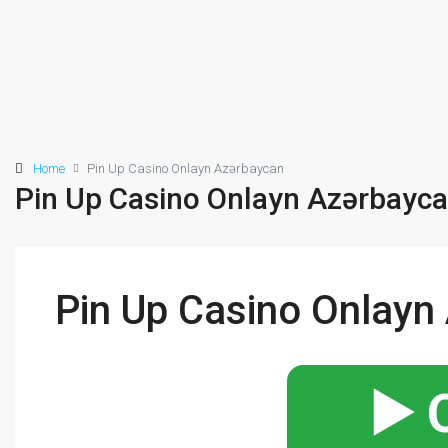
Home
Pin Up Casino Onlayn Azərbaycan
Pin Up Casino Onlayn Azərbayc
Pin Up Casino Onlayn
▶️