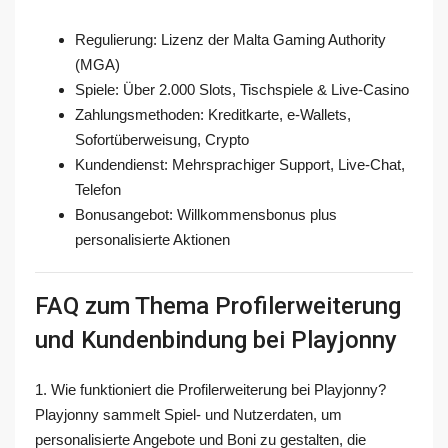
Regulierung: Lizenz der Malta Gaming Authority
(MGA)
Spiele: Über 2.000 Slots, Tischspiele & Live-Casino
Zahlungsmethoden: Kreditkarte, e-Wallets,
Sofortüberweisung, Crypto
Kundendienst: Mehrsprachiger Support, Live-Chat,
Telefon
Bonusangebot: Willkommensbonus plus
personalisierte Aktionen
FAQ zum Thema Profilerweiterung
und Kundenbindung bei Playjonny
1. Wie funktioniert die Profilerweiterung bei Playjonny?
Playjonny sammelt Spiel- und Nutzerdaten, um
personalisierte Angebote und Boni zu gestalten, die