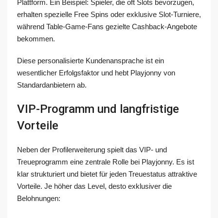
Plattform. Ein Beispiel: Spieler, die oft Slots bevorzugen,
erhalten spezielle Free Spins oder exklusive Slot-Turniere,
während Table-Game-Fans gezielte Cashback-Angebote
bekommen.
Diese personalisierte Kundenansprache ist ein
wesentlicher Erfolgsfaktor und hebt Playjonny von
Standardanbietern ab.
VIP-Programm und langfristige
Vorteile
Neben der Profilerweiterung spielt das VIP- und
Treueprogramm eine zentrale Rolle bei Playjonny. Es ist
klar strukturiert und bietet für jeden Treuestatus attraktive
Vorteile. Je höher das Level, desto exklusiver die
Belohnungen: