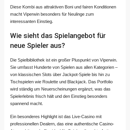
Diese Kombi aus attraktiven Boni und fairen Konditionen
macht Viperwin besonders für Neulinge zum
interessanten Einstieg.
Wie sieht das Spielangebot für
neue Spieler aus?
Die Spielbibliothek ist ein großer Pluspunkt von Viperwin.
Sie umfasst Hunderte von Spielen aus allen Kategorien –
von klassischen Slots über Jackpot-Spiele bis hin zu
Tischspielen wie Roulette und Blackjack. Das Portfolio
wird ständig um Neuerscheinungen ergänzt, was das
Spielerlebnis frisch hält und den Einstieg besonders
spannend macht.
Ein besonderes Highlight ist das Live-Casino mit
professionellen Dealern, das eine authentische Casino-