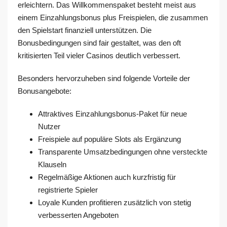
erleichtern. Das Willkommenspaket besteht meist aus
einem Einzahlungsbonus plus Freispielen, die zusammen
den Spielstart finanziell unterstützen. Die
Bonusbedingungen sind fair gestaltet, was den oft
kritisierten Teil vieler Casinos deutlich verbessert.
Besonders hervorzuheben sind folgende Vorteile der
Bonusangebote:
Attraktives Einzahlungsbonus-Paket für neue
Nutzer
Freispiele auf populäre Slots als Ergänzung
Transparente Umsatzbedingungen ohne versteckte
Klauseln
Regelmäßige Aktionen auch kurzfristig für
registrierte Spieler
Loyale Kunden profitieren zusätzlich von stetig
verbesserten Angeboten