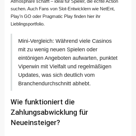
Atmosphäre schafft – ideal für Spieler, die echte Action
suchen. Auch Fans von Slot-Entwicklern wie NetEnt,
Play’n GO oder Pragmatic Play finden hier ihr
Lieblingsportfolio.
Mini-Vergleich: Während viele Casinos
mit zu wenig neuen Spielen oder
eintönigen Angeboten aufwarten, punktet
Viperwin mit Vielfalt und regelmäßigen
Updates, was sich deutlich vom
Branchendurchschnitt abhebt.
Wie funktioniert die
Zahlungsabwicklung für
Neueinsteiger?