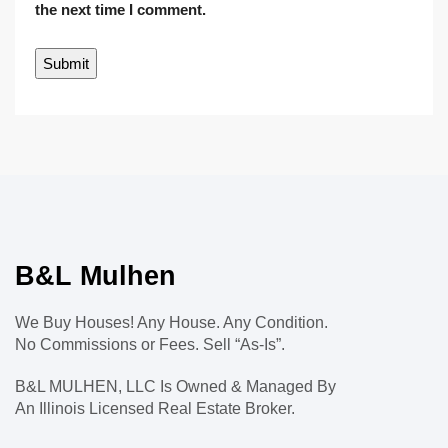
the next time I comment.
B&L Mulhen
We Buy Houses! Any House. Any Condition.
No Commissions or Fees. Sell “As-Is”.
B&L MULHEN, LLC Is Owned & Managed By
An Illinois Licensed Real Estate Broker.