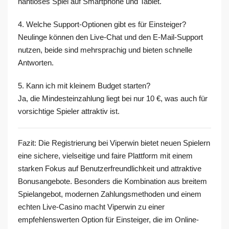
nahtloses Spiel auf Smartphone und Tablet.
4. Welche Support-Optionen gibt es für Einsteiger?
Neulinge können den Live-Chat und den E-Mail-Support
nutzen, beide sind mehrsprachig und bieten schnelle
Antworten.
5. Kann ich mit kleinem Budget starten?
Ja, die Mindesteinzahlung liegt bei nur 10 €, was auch für
vorsichtige Spieler attraktiv ist.
Fazit: Die Registrierung bei Viperwin bietet neuen Spielern
eine sichere, vielseitige und faire Plattform mit einem
starken Fokus auf Benutzerfreundlichkeit und attraktive
Bonusangebote. Besonders die Kombination aus breitem
Spielangebot, modernen Zahlungsmethoden und einem
echten Live-Casino macht Viperwin zu einer
empfehlenswerten Option für Einsteiger, die im Online-